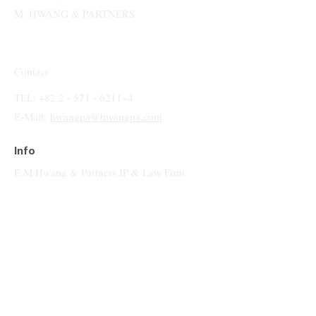
M. HWANG & PARTNERS
Contact
TEL: +82 2 - 571 - 6211~4
E-Mail:
hwangpa@hwangpa.com
Info
E.M.Hwang & Partners IP & Law Firm