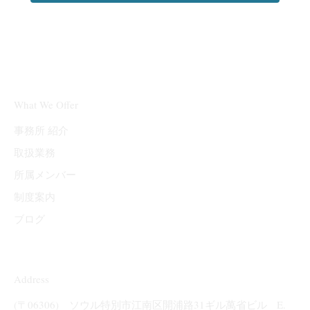
What We Offer
事務所 紹介
取扱業務
所属メンバー
制度案内
ブログ
Address
(〒06306) ソウル特別市江南区開浦路31ギル萬省ビル E.