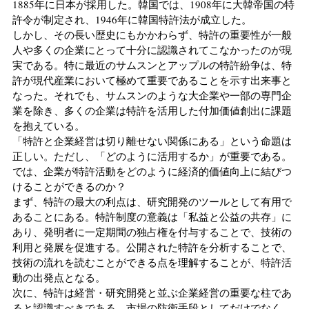
1885年に日本が採用した。韓国では、1908年に大韓帝国の特
許令が制定され、1946年に韓国特許法が成立した。
しかし、その長い歴史にもかかわらず、特許の重要性が一般
人や多くの企業にとって十分に認識されてこなかったのが現
実である。特に最近のサムスンとアップルの特許紛争は、特
許が現代産業において極めて重要であることを示す出来事と
なった。それでも、サムスンのような大企業や一部の専門企
業を除き、多くの企業は特許を活用した付加価値創出に課題
を抱えている。
「特許と企業経営は切り離せない関係にある」という命題は
正しい。ただし、「どのように活用するか」が重要である。
では、企業が特許活動をどのように経済的価値向上に結びつ
けることができるのか？
まず、特許の最大の利点は、研究開発のツールとして有用で
あることにある。特許制度の意義は「私益と公益の共存」に
あり、発明者に一定期間の独占権を付与することで、技術の
利用と発展を促進する。公開された特許を分析することで、
技術の流れを読むことができる点を理解することが、特許活
動の出発点となる。
次に、特許は経営・研究開発と並ぶ企業経営の重要な柱であ
ると認識すべきである。市場の防衛手段としてだけでなく、