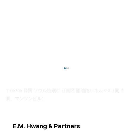
〒06306 韓国 ソウル特別市 江南区 開浦路31キル 9-8（開浦
洞、マンソンビル）
E.M. Hwang & Partners