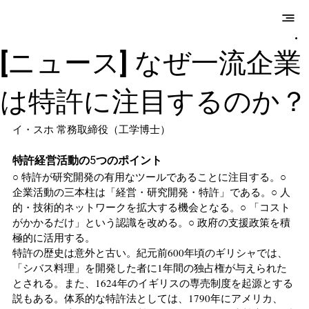
E.M.Hwang &
Partners
[ニュース] なぜ一流企業
は特許に注目するのか？
イ・スホ 常務取締役（工学博士）
特許経営活動の5つのポイント
○ 特許が研究開発の有用なツールであることに注目する。○ 
企業活動の三本柱は「経営・研究開発・特許」である。○ 人
的・技術的ネットワークを拡大する機会となる。○ 「コスト
がかかるだけ」という認識を改める。○ 政府の支援政策を積
極的に活用する。
特許の歴史は意外と古い。紀元前600年頃のギリシャでは、
「シバス料理」を開発した者に1年間の独占権が与えられた
とされる。また、1624年のイギリスの専売制度を起源とする
説もある。体系的な特許法としては、1790年にアメリカ、