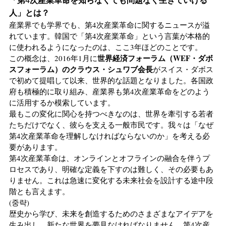
「第4次産業革命を知らなくても問題なく生きていける
人」とは？
産業界でも学界でも、第4次産業革命に関するニュースが溢
れています。韓国で「第4次産業革命」という言葉が本格的
に使われるようになったのは、ここ3年ほどのことです。
世界経済フォーラム（WEF・ダボ
この概念は、2016年1月に
スフォーラム）のクラウス・シュワブ会長
がスイス・ダボス
で初めて提唱して以来、世界的な話題となりました。各国政
府も積極的に取り組み、産業界も第4次産業革命をどのよう
に活用するか模索しています。
最もこの変化に関心を持つべきなのは、世界を牽引する若者
たちだけでなく、彼らを支える一般市民です。我々は「なぜ
第4次産業革命を理解しなければならないのか」を考える必
要があります。
第4次産業革命は、オンラインとオフラインの融合を伴うプ
ロセスであり、明確な定義を下すのは難しく、その必要もあ
りません。これは急速に変化する未来社会を設計する途中段
階とも言えます。
(중략)
歴史から学び、未来を創造するためのさまざまなアイデアを
生み出し、新たな世界を夢見なければなりません。第4次産