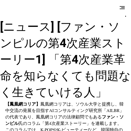
E.M.Hwang &
Partners
[ニュース] [ファン・ソ
ンピルの第4次産業スト
ーリー1] 「第4次産業革
命を知らなくても問題な
く生きていける人」
【鳳凰網コリア】
鳳凰網コリアは、ソウル大学と提携し、韓
中交流の発展を目指すAIコンサルティング研究所「AILBR」
ファン・ソ
の代表であり、鳳凰網コリアの法律顧問でもある
ンピル
氏のコラム「第4次産業ストーリー」を連載します。
このコラムでは、K-POPやK-ビューティーなど、韓国独自の