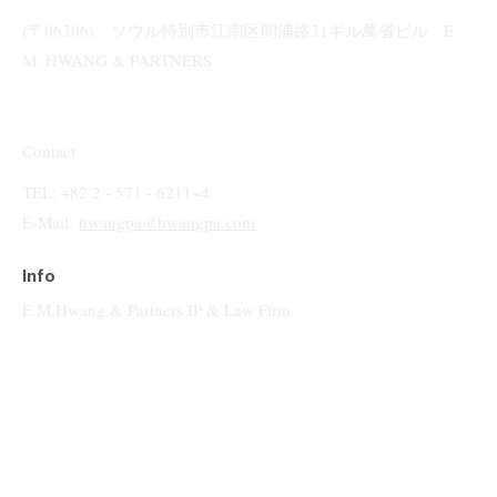
(〒06306) ソウル特別市江南区開浦路31ギル萬省ビル E.
M. HWANG & PARTNERS
Contact
TEL: +82 2 - 571 - 6211~4
E-Mail:
hwangpa@hwangpa.com
Info
E.M.Hwang & Partners IP & Law Firm