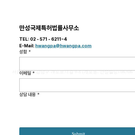
만성국제특허법률사무소
TEL: 02 - 571 - 6211~4  
E-Mail: 
hwangpa@hwangpa.com
[해외 상표]
성함
*
정리: 국가별 
용 전략
안녕하세요. 
서울특별시 강남구 개포로31길 9-8 (개포동, 만성빌딩) 06306
입니다. 본 포스팅에서는 우리 기업들
이메일
*
의 활발한 글로
어, 해외 상표 
는 각국의 “우
상담 내용
*
[해외 특허] 미국 특허출원,
국가별 핵심 요
Startup이라면 반드시 알아야 할
안내드리고자 합니다. 해외
미국 특허상표청(USPTO) 수수
료 체계 1편
는 국가별로 최
수년까지 소요되
출시 및 마케팅
Submit