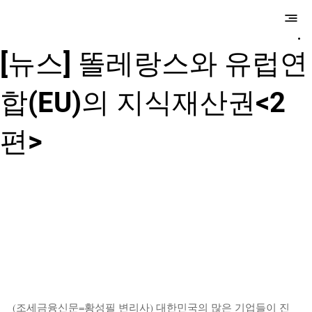
​만성국제특허법
률사무소
[뉴스] 똘레랑스와 유럽연
합(EU)의 지식재산권<2
편>
(조세금융신문=황성필 변리사) 대한민국의 많은 기업들이 진