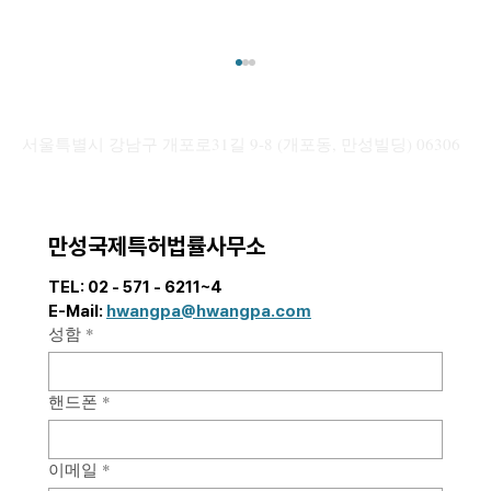
[해외 상표] 주요국 우선심사 제도 정리: 국
가별 “신속 권리 확보” 활용 전략
서울특별시 강남구 개포로31길 9-8 (개포동, 만성빌딩) 06306
안녕하세요. 만성국제특허법률사무소입니다. 본
포스팅에서는 우리 기업들의 활발한 글로벌 시장
진출에 발맞추어, 해외 상표 등록 기간을 단축할
수 있는 각국의 “우선심사 제도”를 중심으로 국
만성국제특허법률사무소
가별 핵심 요건과 실무상 유의사항을 안내드리고
자 합니다. 해외 상표 심사는 국가별로 최소 수개
TEL: 02 - 571 - 6211~4  
월에서 길게는 수년까지 소요되는 경우가 많아,
E-Mail: 
hwangpa@hwangpa.com
제품 출시 및 마케팅 일정
성함
*
핸드폰
*
이메일
*