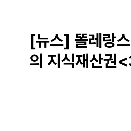
​만성국제특허법률사무소
[뉴스] 똘레랑스
의 지식재산권<