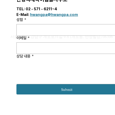
TEL: 02 - 571 - 6211~4  
E-Mail: 
hwangpa@hwangpa.com
[해외 상표]
성함
*
정리: 국가별 
용 전략
안녕하세요. 
서울특별시 강남구 개포로31길 9-8 (개포동, 만성빌딩) 06306
입니다. 본 포스팅에서는 우리 기업들
이메일
*
의 활발한 글로
어, 해외 상표 
는 각국의 “우
상담 내용
*
[해외 특허] 미국 특허출원,
국가별 핵심 요
Startup이라면 반드시 알아야 할
안내드리고자 합니다. 해외
미국 특허상표청(USPTO) 수수
료 체계 1편
는 국가별로 최
수년까지 소요되
출시 및 마케팅
Submit