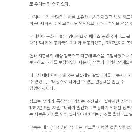
로 우리는 잘 알고 있다.
그러나 그가 수많은 특허를 소유한 특허권자였고 특허 제도에
파도바대학의 수학 교수로도 역임했으나 주로 수입을 얻은 
베네치아 공화국 혹은 영어식으로 베니스 공화국이라고 불리
대략 5세기에 공화국의 기초가 태동되었고, 1797년까지 
한때 지중해의 해양 강국으로 지중해 무역을 독점하였으나 
보호하고 권리를 보장하였기 때문에, 유럽의 다양한 인재들이
따라서 베네치아 공화국은 갈릴레오 갈릴레이를 비롯한 우리
수 있었고, 르네상스로 나아갈 수 있는 원동력을 만들 수
있었던 것이다.
참고로 우리의 특허법의 역사는 조선말기 실학자인 지석영의
1882년 8월 23일 “나라가 발전하고 부강하기 위해선 정
는 새로운 기기를 도입·설치해야 한다”는 상소를 올렸다고 알
고종은 내각(의정부)이 즉각 본 제도를 시행할 것을 명령했