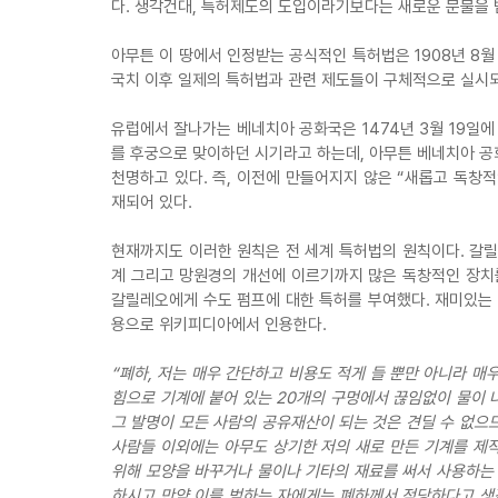
다. 생각건대, 특허제도의 도입이라기보다는 새로운 문물을 
아무튼 이 땅에서 인정받는 공식적인 특허법은 1908년 8월
국치 이후 일제의 특허법과 관련 제도들이 구체적으로 실시
유럽에서 잘나가는 베네치아 공화국은 1474년 3월 19일
를 후궁으로 맞이하던 시기라고 하는데, 아무튼 베네치아 공
천명하고 있다. 즉, 이전에 만들어지지 않은 “새롭고 독창적
재되어 있다.
현재까지도 이러한 원칙은 전 세계 특허법의 원칙이다. 갈
계 그리고 망원경의 개선에 이르기까지 많은 독창적인 장치를
갈릴레오에게 수도 펌프에 대한 특허를 부여했다. 재미있는
용으로 위키피디아에서 인용한다.
“폐하, 저는 매우 간단하고 비용도 적게 들 뿐만 아니라 매우
힘으로 기계에 붙어 있는 20개의 구멍에서 끊임없이 물이 나
그 발명이 모든 사람의 공유재산이 되는 것은 견딜 수 없으
사람들 이외에는 아무도 상기한 저의 새로 만든 기계를 제
위해 모양을 바꾸거나 물이나 기타의 재료를 써서 사용하는 
하시고 만약 이를 범하는 자에게는 폐하께서 적당하다고 생각