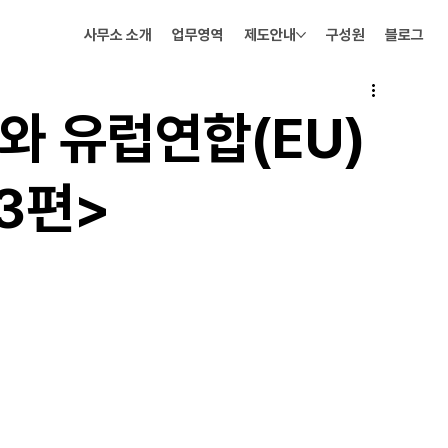
사무소 소개
업무영역
제도안내
구성원
블로그
와 유럽연합(EU)
3편>