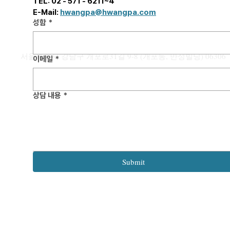
TEL: 02 - 571 - 6211~4  
E-Mail: 
hwangpa@hwangpa.com
[해외 상표]
성함
*
정리: 국가별 
용 전략
안녕하세요. 
서울특별시 강남구 개포로31길 9-8 (개포동, 만성빌딩) 06306
입니다. 본 포스팅에서는 우리 기업들
이메일
*
의 활발한 글로
어, 해외 상표 
는 각국의 “우
상담 내용
*
[해외 특허] 미국 특허출원,
국가별 핵심 요
Startup이라면 반드시 알아야 할
안내드리고자 합니다. 해외
미국 특허상표청(USPTO) 수수
료 체계 1편
는 국가별로 최
수년까지 소요되
출시 및 마케팅
Submit