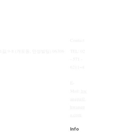
Contact
9-8 (개포동, 만성빌딩) 06306
TEL: 02
- 571 -
6211~4
E-
Mail:
hw
angpa@
hwangp
a.com
Info