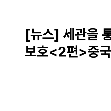
​만성국제특허법률사무소
[뉴스] 세관을
보호<2편>중