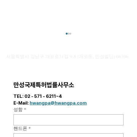
[해외 상표] 주요국 우선심사 제도 정리: 국
가별 “신속 권리 확보” 활용 전략
서울특별시 강남구 개포로31길 9-8 (개포동, 만성빌딩) 06306
안녕하세요. 만성국제특허법률사무소입니다. 본
포스팅에서는 우리 기업들의 활발한 글로벌 시장
진출에 발맞추어, 해외 상표 등록 기간을 단축할
수 있는 각국의 “우선심사 제도”를 중심으로 국
만성국제특허법률사무소
가별 핵심 요건과 실무상 유의사항을 안내드리고
자 합니다. 해외 상표 심사는 국가별로 최소 수개
TEL: 02 - 571 - 6211~4  
월에서 길게는 수년까지 소요되는 경우가 많아,
E-Mail: 
hwangpa@hwangpa.com
제품 출시 및 마케팅 일정
성함
*
핸드폰
*