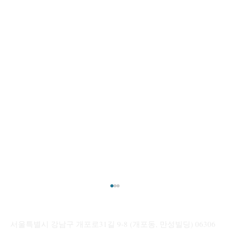
[해외 상표] 주요국 우선심사 제도 정리: 국
가별 “신속 권리 확보” 활용 전략
서울특별시 강남구 개포로31길 9-8 (개포동, 만성빌딩) 06306
안녕하세요. 만성국제특허법률사무소입니다. 본