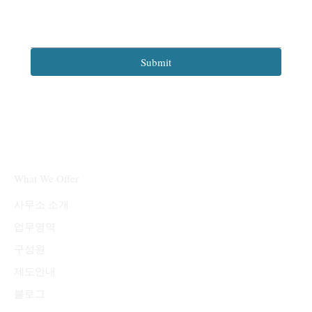
Submit
What We Offer
​사무소 소개
업무영역
구성원
제도안내
블로그