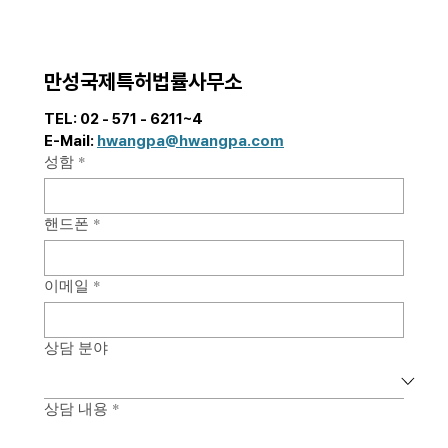
포스팅에서는 우리 기업들의 활발한 글로벌 시장
진출에 발맞추어, 해외 상표 등록 기간을 단축할
수 있는 각국의 “우선심사 제도”를 중심으로 국
만성국제특허법률사무소
가별 핵심 요건과 실무상 유의사항을 안내드리고
자 합니다. 해외 상표 심사는 국가별로 최소 수개
TEL: 02 - 571 - 6211~4  
월에서 길게는 수년까지 소요되는 경우가 많아,
E-Mail: 
hwangpa@hwangpa.com
제품 출시 및 마케팅 일정
성함
*
핸드폰
*
이메일
*
상담 분야
상담 내용
*