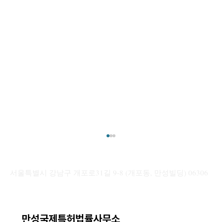
[해외 상표] 주요국 우선심사 제도 정리: 국
가별 “신속 권리 확보” 활용 전략
서울특별시 강남구 개포로31길 9-8 (개포동, 만성빌딩) 06306
안녕하세요. 만성국제특허법률사무소입니다. 본
포스팅에서는 우리 기업들의 활발한 글로벌 시장
진출에 발맞추어, 해외 상표 등록 기간을 단축할
수 있는 각국의 “우선심사 제도”를 중심으로 국
만성국제특허법률사무소