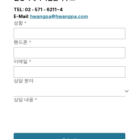
가별 핵심 요건과 실무상 유의사항을 안내드리고
자 합니다. 해외 상표 심사는 국가별로 최소 수개
TEL: 02 - 571 - 6211~4  
월에서 길게는 수년까지 소요되는 경우가 많아,
E-Mail: 
hwangpa@hwangpa.com
제품 출시 및 마케팅 일정
성함
*
핸드폰
*
이메일
*
상담 분야
상담 내용
*