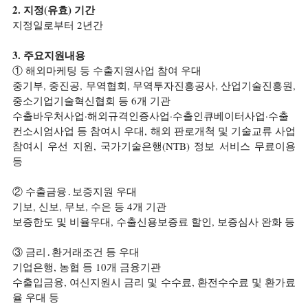
2. 지정(유효) 기간
지정일로부터 2년간
3. 주요지원내용
① 해외마케팅 등 수출지원사업 참여 우대
중기부, 중진공, 무역협회, 무역투자진흥공사, 산업기술진흥원, 
중소기업기술혁신협회 등 6개 기관
수출바우처사업·해외규격인증사업·수출인큐베이터사업·수출
컨소시엄사업 등 참여시 우대, 해외 판로개척 및 기술교류 사업 
참여시 우선 지원, 국가기술은행(NTB) 정보 서비스 무료이용 
등
② 수출금융․보증지원 우대
기보, 신보, 무보, 수은 등 4개 기관
보증한도 및 비율우대, 수출신용보증료 할인, 보증심사 완화 등
③ 금리․환거래조건 등 우대
기업은행, 농협 등 10개 금융기관
수출입금융, 여신지원시 금리 및 수수료, 환전수수료 및 환가료
율 우대 등