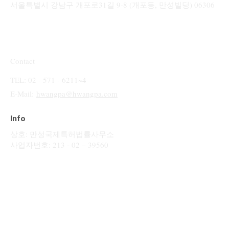
서울특별시 강남구 개포로31길 9-8 (개포동, 만성빌딩) 06306
Contact
TEL: 02 - 571 - 6211~4
E-Mail:
hwangpa@hwangpa.com
Info
상호: 만성국제특허법률사무소
사업자번호: 213 - 02 – 39560