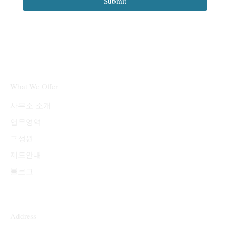
Submit
What We Offer
​사무소 소개
업무영역
구성원
제도안내
블로그
Address