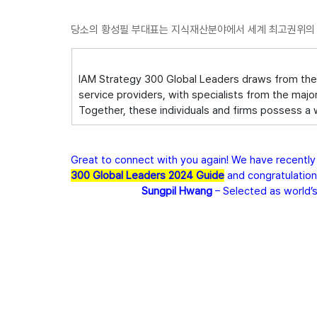
당소의 황성필 부대표는 지식재산분야에서 세계 최고권위의 리
IAM Strategy 300 Global Leaders draws from the w
service providers, with specialists from the majo
Together, these individuals and firms possess a 
Great to connect with you again! We have recently f
300 Global Leaders 2024 Guide
 and congratulation
Sungpil Hwang 
– Selected as world’s