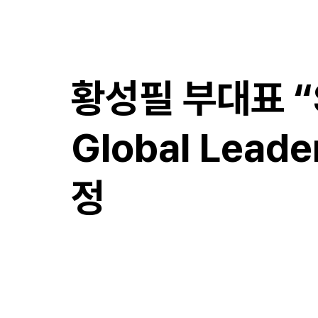
​만성국제특허법률사무소
황성필 부대표 “S
Global Lead
정