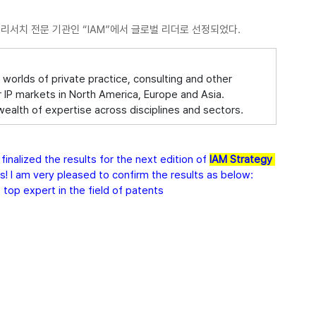
서치 전문 기관인 “IAM”에서 글로벌 리더로 선정되었다.
orlds of private practice, consulting and other 
r IP markets in North America, Europe and Asia. 
wealth of expertise across disciplines and sectors.
inalized the results for the next edition of 
IAM Strategy 
s! I am very pleased to confirm the results as below:
 top expert in the field of patents