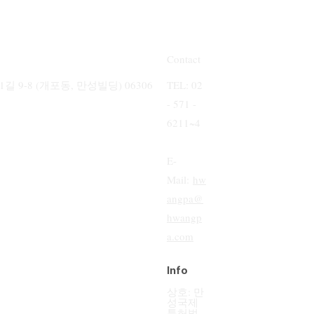
Contact
9-8 (개포동, 만성빌딩) 06306
TEL: 02
- 571 -
6211~4
E-
Mail:
hw
angpa@
hwangp
a.com
Info
상호: 만
성국제
특허법