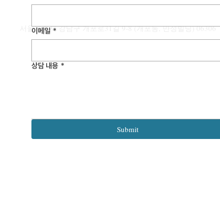
용 전략
안녕하세요. 
서울특별시 강남구 개포로31길 9-8 (개포동, 만성빌딩) 06306
입니다. 본 포스팅에서는 우리 기업들
이메일
*
의 활발한 글로
어, 해외 상표 
는 각국의 “우
상담 내용
*
[해외 특허] 미국 특허출원,
국가별 핵심 요
Startup이라면 반드시 알아야 할
안내드리고자 합니다. 해외
미국 특허상표청(USPTO) 수수
료 체계 1편
는 국가별로 최
수년까지 소요되
출시 및 마케팅
Submit