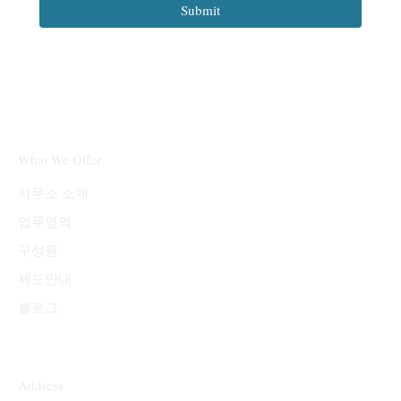
Submit
What We Offer
​사무소 소개
업무영역
구성원
제도안내
블로그
Address