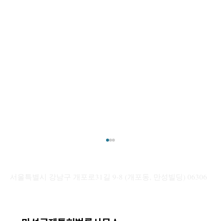
[해외 상표] 주요국 우선심사 제도 정리: 국
가별 “신속 권리 확보” 활용 전략
서울특별시 강남구 개포로31길 9-8 (개포동, 만성빌딩) 06306
안녕하세요. 만성국제특허법률사무소입니다. 본
포스팅에서는 우리 기업들의 활발한 글로벌 시장
진출에 발맞추어, 해외 상표 등록 기간을 단축할
수 있는 각국의 “우선심사 제도”를 중심으로 국