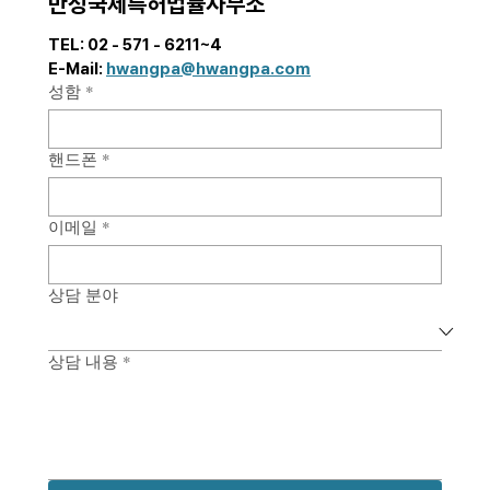
만성국제특허법률사무소
가별 핵심 요건과 실무상 유의사항을 안내드리고
자 합니다. 해외 상표 심사는 국가별로 최소 수개
TEL: 02 - 571 - 6211~4  
월에서 길게는 수년까지 소요되는 경우가 많아,
E-Mail: 
hwangpa@hwangpa.com
제품 출시 및 마케팅 일정
성함
*
핸드폰
*
이메일
*
상담 분야
상담 내용
*