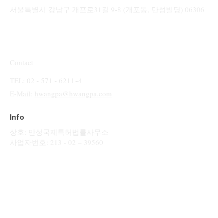
서울특별시 강남구 개포로31길 9-8 (개포동, 만성빌딩) 06306
Contact
TEL: 02 - 571 - 6211~4
E-Mail:
hwangpa@hwangpa.com
Info
상호: 만성국제특허법률사무소
사업자번호: 213 - 02 – 39560